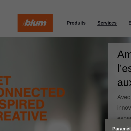
Produits
Services
E
Am
l’
au
Avec 
innov
espac
clien