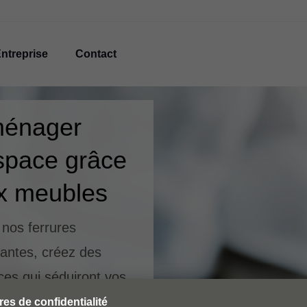
ntreprise
Contact
énager
espace grâce
x meubles
nos ferrures
antes, créez des
es qui séduiront vos
ts. Faites défiler dans