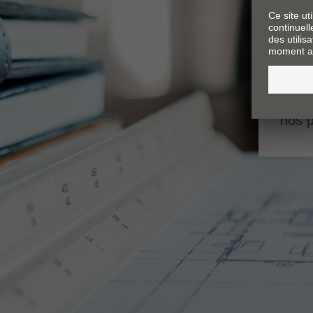
une d
dans 
oran
infor
nos p