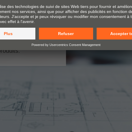
irection ou cliquez
une pièce. Les points
ge vous donnent des
mations détaillées sur
roduits.