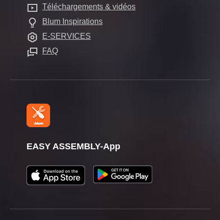
Services pour les revendeurs
Autre
Téléchargements & vidéos
Autres produits
Gestion durable
Foire aux questions
Blum Inspirations
Aides de montage
Compliance
E-SERVICES
Formation
FAQ
Evénements
Presse
EASY ASSEMBLY-App