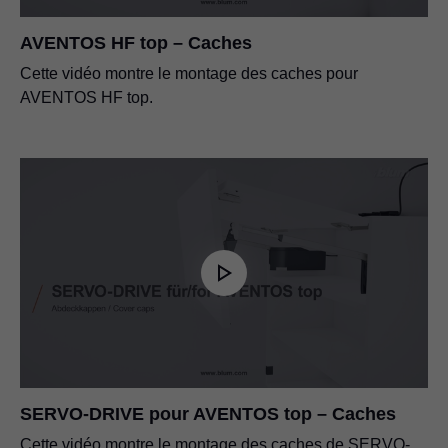
SERVO-DRIVE pour AVENTOS
AVENTOS HF top – Caches
PDF
|
7 MB
|
01-10-2024
Cette vidéo montre le montage des caches pour
AVENTOS HF top.
SERVO-DRIVE pour AVENTOS top – Caches
Cette vidéo montre le montage des caches de SERVO-