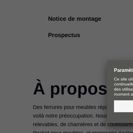
Notice de montage
Prospectus
MODUL
PDF
|
498 KB
|
07-13-2023
Information concernant le 
PDF
|
710 KB
|
06-27-2024
À propos de
Des ferrures pour meubles répondant à une
voilà notre préoccupation. Nous fabriquo
relevables, de charnières et de coulissant