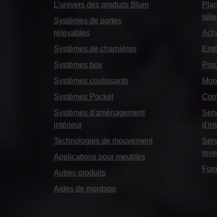
L’univers des produits Blum
Plan
séle
Systèmes de portes
relevables
Ach
Systèmes de charnières
Emba
Systèmes box
Prod
Systèmes coulissants
Mon
Systèmes Pocket
Com
Systèmes d'aménagement
Serv
intérieur
d'in
Technologies de mouvement
Serv
rev
Applications pour meubles
Foir
Autres produits
Aides de montage