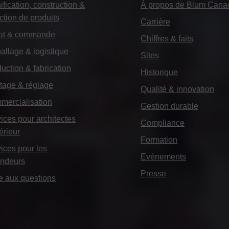
ification, construction &
À propos de Blum Cana
ction de produits
Carrière
at & commande
Chiffres & faits
llage & logistique
Sites
uction & fabrication
Historique
tage & réglage
Qualité & innovation
mercialisation
Gestion durable
ices pour architectes
Compliance
térieur
Formation
ices pour les
Evénements
endeurs
Presse
e aux questions