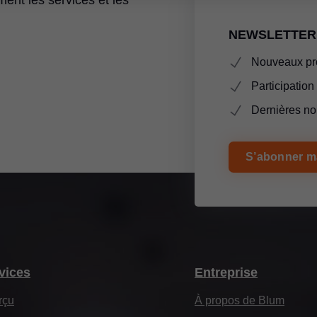
ent les services et les
NEWSLETTER 
Nouveaux pro
Participation
Dernières no
S’abonner m
vices
Entreprise
rçu
À propos de Blum