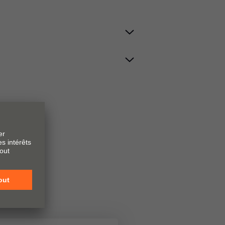
m : le
s