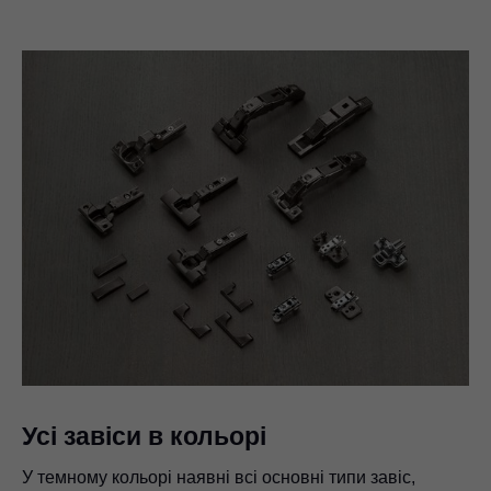
Усі завіси в кольорі
У темному кольорі наявні всі основні типи завіс,