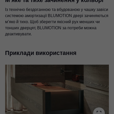
М’яке та тихе зачинення у кольорі
Із технічно бездоганною та вбудованою у чашку завіси
системою амортизації BLUMOTION двері зачиняються
м’яко й тихо. Щоб зберегти якісний рух менших чи
тонших дверцят, BLUMOTION за потреби можна
деактивувати.
Приклади використання