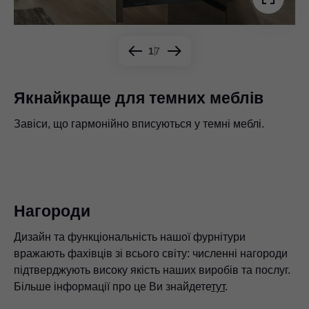
1
7
Якнайкраще для темних меблів
Завіси, що гармонійно вписуються у темні меблі.
Розставте цікаві акценти, поєднуючи наші завіси з
Завдяки спеціальній технології кріплення наші завіси
Саме там, де місця мало, універсальність наших завіс
З нашими завісами Ви створите розумні можливості
Систему амортизації BLUMOTION можна за потреби
найрізноманітнішими поверхнями.
добре підходять для найрізноманітніих матеріалів.
є вирішальною.
для зберігання.
деактивувати – якнайкраще підходить для високих
Наші завіси надають Вам велику свободу в
дверей.
проєктуванні меблів.
Нагороди
Дизайн та функціональність нашої фурнітури
вражають фахівців зі всього світу: численні нагороди
підтверджують високу якість наших виробів та послуг.
Більше інформації про це Ви знайдете
тут
.