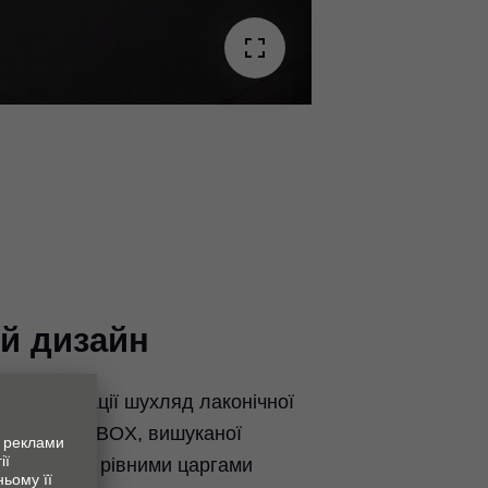
й дизайн
ї організації шухляд лаконічної
 до LEGRABOX, вишуканої
з тонкими й рівними царгами