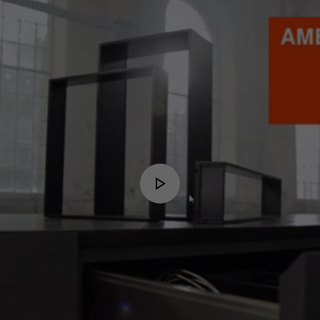
Video
Player
is
Play
loading.
Video