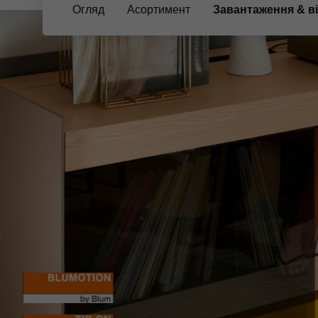
Огляд
Асортимент
Завантаження & в