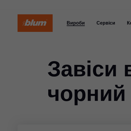
Вироби
Сервіси
К
Завіси 
чорний 