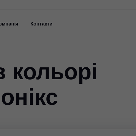
омпанія
Контакти
в кольорі
онікс