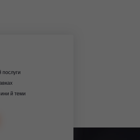
й послуги
тавках
вини й теми