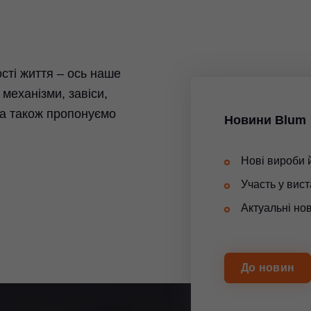
сті життя – ось наше
механізми, завіси,
 а також пропонуємо
Новини Blum
Нові вироби 
Участь у вис
Актуальні но
До новин