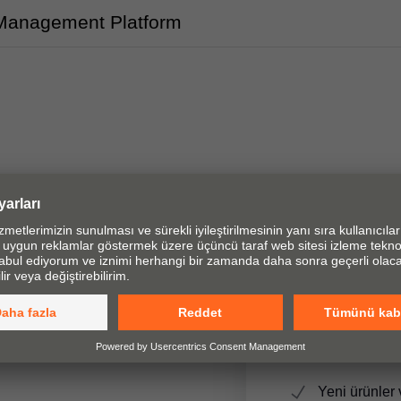
 Management Platform
 için mobilya aksesuarları
menteşe, çekmece ve pocket
ervisler ve uygulama
Blum-NEWS
Yeni ürünler 