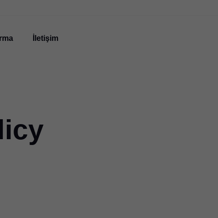
irma
İletişim
licy