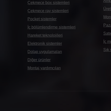
Amba
Çekmece box sistemleri
Üret
Çekmece ray sistemleri
Mont
Pocket sistemler
Paz
İç bölümlendirme sistemleri
Satı
Hareket teknolojileri
İç m
Elektronik sistemler
Sık 
Dolap uygulamaları
Diğer ürünler
Montaj yardımcıları