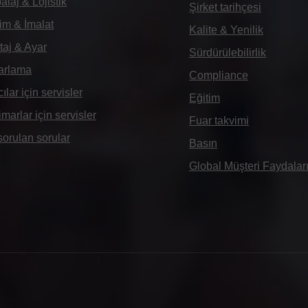
laj & Lojistik
Şirket tarihçesi
im & İmalat
Kalite & Yenilik
aj & Ayar
Sürdürülebilirlik
arlama
Compliance
cılar için servisler
Eğitim
imarlar için servisler
Fuar takvimi
sorulan sorular
Basın
Global Müşteri Faydalar