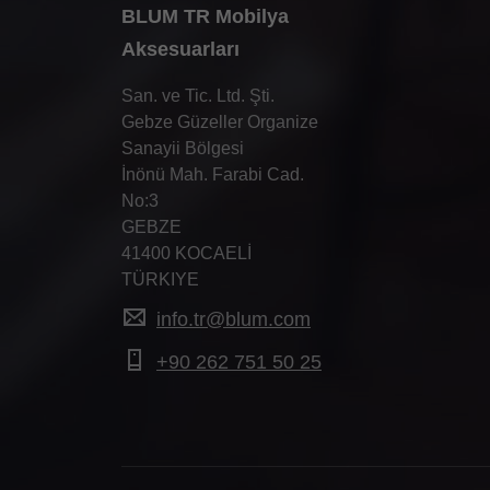
BLUM TR Mobilya
Aksesuarları
San. ve Tic. Ltd. Şti.
Gebze Güzeller Organize
Sanayii Bölgesi
İnönü Mah. Farabi Cad.
No:3
GEBZE
41400 KOCAELİ
TÜRKIYE
info.tr@blum.com
+90 262 751 50 25