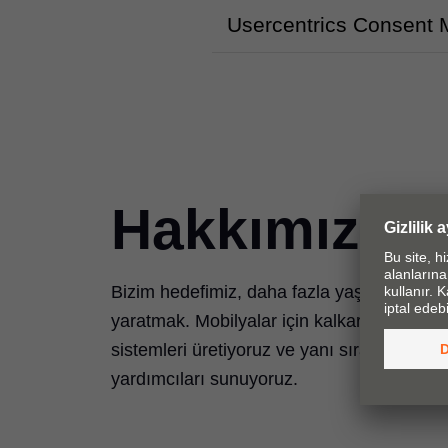
Usercentrics Consent
Hakkımızda
Bizim hedefimiz, daha fazla yaşam kalitesi
yaratmak. Mobilyalar için kalkar kapak, 
sistemleri üretiyoruz ve yanı sıra uygun s
yardımcıları sunuyoruz.