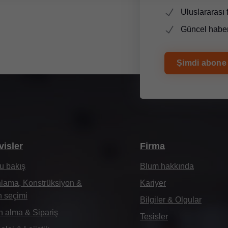
Uluslararası 
Güncel haber
Şimdi abone
visler
Firma
u bakış
Blum hakkında
lama, Konstrüksiyon &
Kariyer
 seçimi
Bilgiler & Olgular
n alma & Sipariş
Tesisler