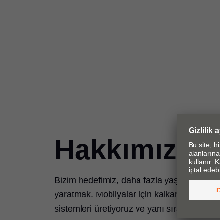
Hakkımızda
Bizim hedefimiz, daha fazla yaşam kalitesi
yaratmak. Mobilyalar için kalkar kapak, 
sistemleri üretiyoruz ve yanı sıra uygun s