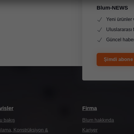
Blum-NEWS
Yeni ürünler 
Uluslararası 
Güncel haber
Şimdi abone
visler
Firma
u bakış
Blum hakkında
lama, Konstrüksiyon &
Kariyer