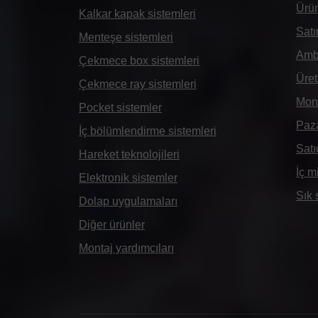
Ürün
Kalkar kapak sistemleri
Satı
Menteşe sistemleri
Amba
Çekmece box sistemleri
Üret
Çekmece ray sistemleri
Mont
Pocket sistemler
Paz
İç bölümlendirme sistemleri
Satı
Hareket teknolojileri
İç m
Elektronik sistemler
Sık 
Dolap uygulamaları
Diğer ürünler
Montaj yardımcıları