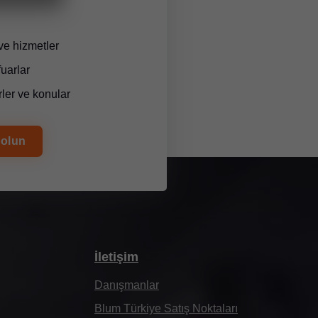
ve hizmetler
fuarlar
ler ve konular
 olun
İletişim
Danışmanlar
Blum Türkiye Satış Noktaları