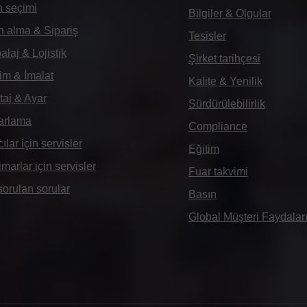
 seçimi
Bilgiler & Olgular
n alma & Sipariş
Tesisler
laj & Lojistik
Şirket tarihçesi
im & İmalat
Kalite & Yenilik
aj & Ayar
Sürdürülebilirlik
arlama
Compliance
cılar için servisler
Eğitim
imarlar için servisler
Fuar takvimi
sorulan sorular
Basın
Global Müşteri Faydalar