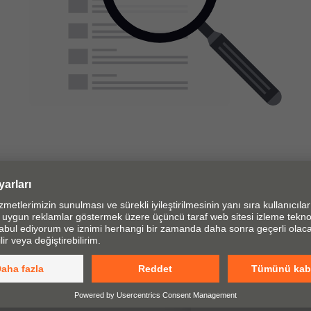
 için mobilya aksesuarları
menteşe, çekmece ve pocket
ervisler ve uygulama