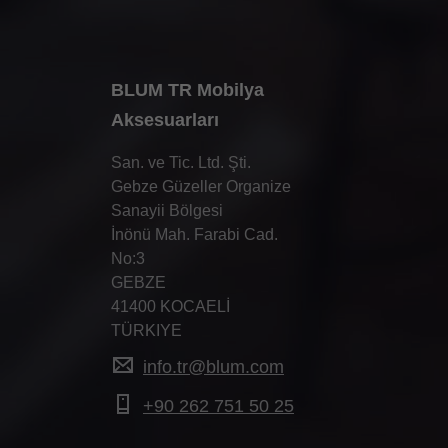
BLUM TR Mobilya
Aksesuarları
San. ve Tic. Ltd. Şti.
Gebze Güzeller Organize
Sanayii Bölgesi
İnönü Mah. Farabi Cad.
No:3
GEBZE
41400 KOCAELİ
TÜRKIYE
info.tr@blum.com
+90 262 751 50 25