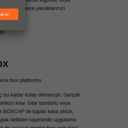
a kabartmalı, kendi logonuz veya
ze özgü çekmece yanaklarınızı
nin
OX
kmece box platformu
iç bu kadar kolay olmamıştı. Gerçek
mkün kılar. İster bordürlü veya
r BOXCAP ile kapalı kasa olsun,
apak delikleri sayesinde uygulama