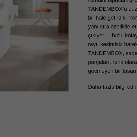
Kendini ispatlamış 
TANDEMBOX’u düzenli
bir hale getirdik. 
yanı sıra özellikle 
çıkıyor ... hızlı, 
rayı, kesintisiz hare
TANDEMBOX, sade ve
parçaları, renk olar
geçmeyen bir tasar
Daha fazla bilgi edi