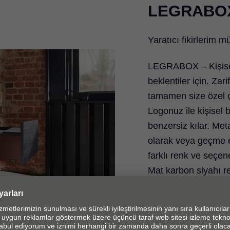
LEGRABO
Yaratıcı fikirlerim
LEGRABOX – Kişisel
beklentiler için. Zar
tamamen size özel ç
Logonuz ile kişise
benzersiz kılar. M
olarak veya geçme 
farklı renk ve seçen
Mat karbon siyahı re
ve dış renk kombina
görünüme sahip LEG
ileri gidebilirsiniz