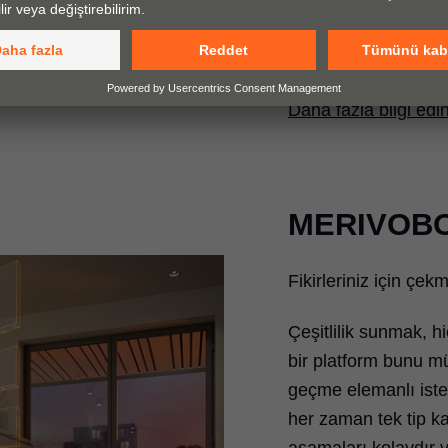
baskılı, lazerli vey
tasarımlarınızla si
yaratabilirsiniz.
Daha fazla bilgi edi
MERIVOB
Fikirleriniz için çe
Çeşitlilik sunmak, h
bir platform bunu mü
geçme elemanlı iste
her zaman tek tip k