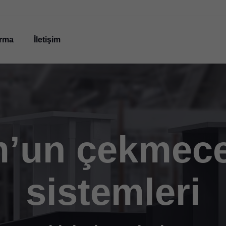
irma
İletişim
’un çekmec
sistemleri