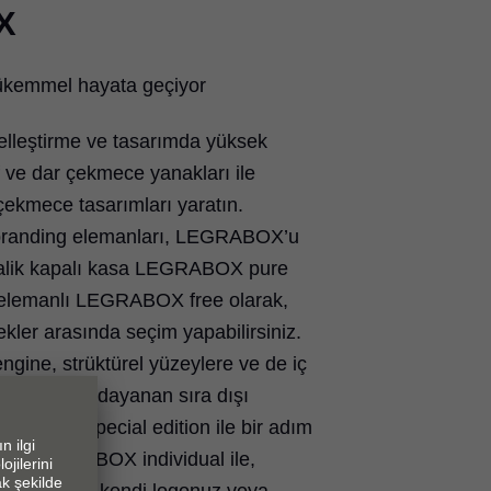
X
 mükemmel hayata geçiyor
leştirme ve tasarımda yüksek
if ve dar çekmece yanakları ile
ekmece tasarımları yaratın.
l branding elemanları, LEGRABOX’u
etalik kapalı kasa LEGRABOX pure
elemanlı LEGRABOX free olarak,
ekler arasında seçim yapabilirsiniz.
ngine, strüktürel yüzeylere ve de iç
syonlarına dayanan sıra dışı
RABOX special edition ile bir adım
. Veya LEGRABOX individual ile,