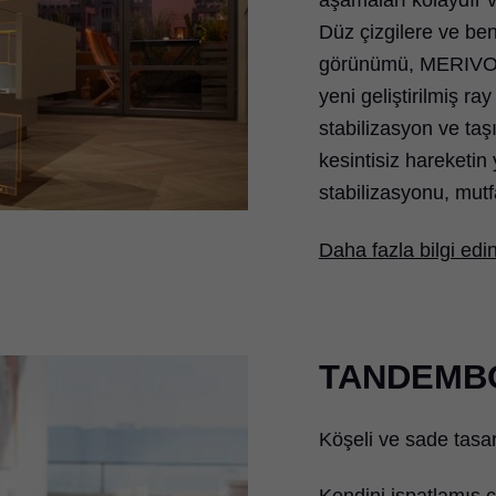
aşamaları kolaydır v
Düz çizgilere ve ben
görünümü, MERIVOB
yeni geliştirilmiş ra
stabilizasyon ve ta
kesintisiz hareketin
stabilizasyonu, mutf
Daha fazla bilgi edi
TANDEMB
Köşeli ve sade tasa