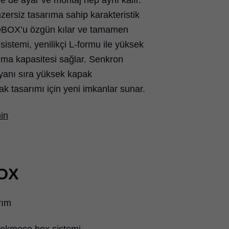
e de ayar ve montaj hep aynı kalır.
zersiz tasarıma sahip karakteristik
OX’u özgün kılar ve tamamen
y sistemi, yenilikçi L-formu ile yüksek
şıma kapasitesi sağlar. Senkron
 yanı sıra yüksek kapak
ak tasarımı için yeni imkanlar sunar.
nin
OX
rım