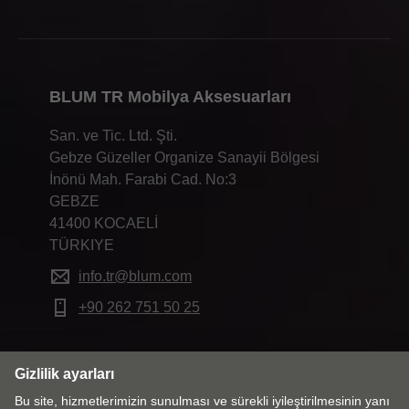
BLUM TR Mobilya Aksesuarları
San. ve Tic. Ltd. Şti.
Gebze Güzeller Organize Sanayii Bölgesi
İnönü Mah. Farabi Cad. No:3
GEBZE
41400 KOCAELİ
TÜRKIYE
info.tr@blum.com
+90 262 751 50 25
Pazar & Lisan değiştir