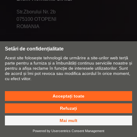
Str.Zborului Nr. 2b
075100 OTOPENI
ROMANIA
Modificați piața și limba
Contact
Casetă tehnică
Declarație privind protecția datelor
Politica cu privire la cookie-uri
CGV