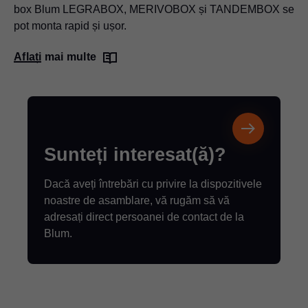
box Blum LEGRABOX, MERIVOBOX și TANDEMBOX se
pot monta rapid și ușor.
Aflați mai multe
Sunteți interesat(ă)?
Dacă aveți întrebări cu privire la dispozitivele
noastre de asamblare, vă rugăm să vă
adresați direct persoanei de contact de la
Blum.