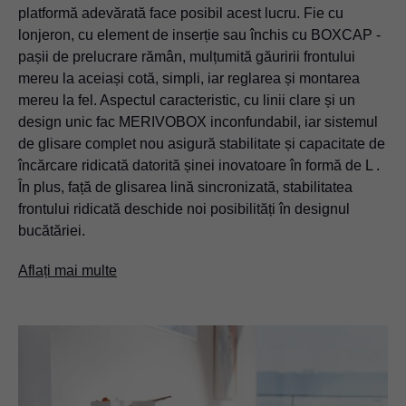
platformă adevărată face posibil acest lucru. Fie cu
lonjeron, cu element de inserție sau închis cu BOXCAP -
pașii de prelucrare rămân, mulțumită găuririi frontului
mereu la aceiași cotă, simpli, iar reglarea și montarea
mereu la fel. Aspectul caracteristic, cu linii clare și un
design unic fac MERIVOBOX inconfundabil, iar sistemul
de glisare complet nou asigură stabilitate și capacitate de
încărcare ridicată datorită șinei inovatoare în formă de L .
În plus, față de glisarea lină sincronizată, stabilitatea
frontului ridicată deschide noi posibilități în designul
bucătăriei.
Aflați mai multe