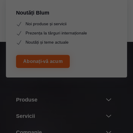
Noutăți Blum
Noi produse și servicii
Prezența la târguri internaționale
Noutăți și teme actuale
Abonați-vă acum
Produse
Noutăți
Servicii
Lumea produselor Blum
Vedere de ansamblu
Companie
Sisteme de ridicare pentru uşi