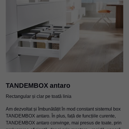
TANDEMBOX antaro
Rectangular și clar pe toată linia
Am dezvoltat și îmbunătățit în mod constant sistemul box
TANDEMBOX antaro. În plus, față de funcțiile curente,
TANDEMBOX antaro convinge, mai presus de toate, prin