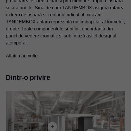
prelucrarea eficientă ,dar și prin montare - rapidă, ușoară
și fără unelte. Șina de corp TANDEMBOX asigură rularea
extrem de ușoară și confortul ridicat al mișcării.
TANDEMBOX antaro reprezintă un limbaj clar al formelor,
drepte. Toate componentele sunt în concordanță din
punct de vedere cromatic și subliniază astfel designul
atemporal.
Aflați mai multe
Dintr-o privire