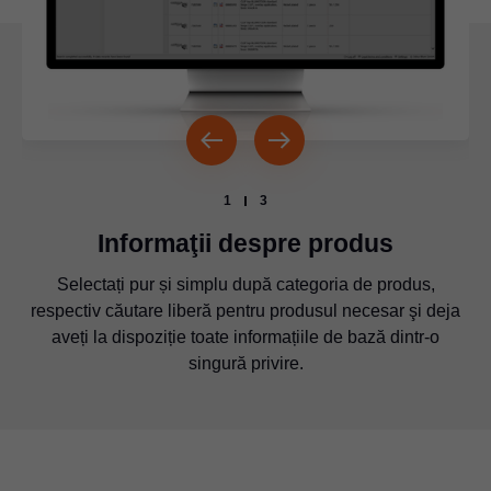
1
3
Informaţii despre produs
Pe lângă imaginile de produs și desenele de planificare
Veți găsi pe o fișă separată o listă foarte detaliată cu
Selectați pur și simplu după categoria de produs,
și montaj veți găsi și date CAD în toate formatele uzuale
respectiv căutare liberă pentru produsul necesar şi deja
privire la caracteristicile tehnice ale produselor.
aveți la dispoziție toate informațiile de bază dintr-o
disponibile pentru descărcare.
singură privire.