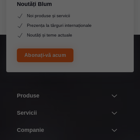
Noutăți Blum
Noi produse și servicii
Prezența la târguri internaționale
Noutăți și teme actuale
Abonați-vă acum
Produse
Noutăți
Servicii
Lumea produselor Blum
Vedere de ansamblu
Companie
Sisteme de ridicare pentru uşi
Proiectare, construcție & selecție produse