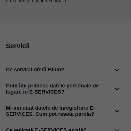
următorul
formular de contact
.
Servicii
Ce servicii oferă Blum?
Cum îmi primesc datele personale de
logare în E-SERVICES?
Pentru fiecare produs Blum şi pentru fiecare activitate
obţineţi de la Blum serviciile adecvate.
Mi-am uitat datele de înregistrare E-
Ca furnizor, producător şi client industrial vă ajută aceste
SERVICES. Cum pot reseta parola?
servicii prezentate pe scurt
.
Vă puteţi înregistra gratuit
aici
.
Ce aplicaţii E-SERVICES există?