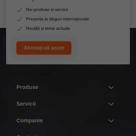
Noi produse și servicii
Prezența la târguri internaționale
Noutăți și teme actuale
Abonați-vă acum
Produse
Noutăți
Servicii
Lumea produselor Blum
Vedere de ansamblu
Companie
Sisteme de ridicare pentru uşi
Proiectare, construcție & selecție produse
Sisteme de balamale
Despre Blum