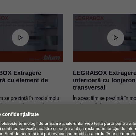
Sistem de fixare pentru fron
PDF
|
2 MB
|
02-01-2023
OX Extragere
LEGRABOX Extrager
ară cu element de
interioară cu lonjeron
transversal
ilm se prezintă în mod simplu
În acest film se prezintă în m
şii de montaj pentru piesa
şi clar paşii de montaj pentru
u element de inserţie în
frontală cu lonjeron transvers
 interioară pentru
extragerea interioară a LE
X.