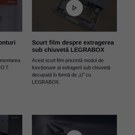
nturi
Scurt film despre extragerea
sub chiuvetă LEGRABOX
ă montarea
Acest scurt film prezintă modul de
DO T.
funcționare al extragerii sub chiuvetă
decupată în formă de „U” cu
LEGRABOX.