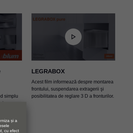
turi subțiri
e
LEGRABOX
Acest film informează despre montarea
frontului, suspendarea extragerii şi
od simplu
posibilitatea de reglare 3 D a fronturilor.
 piesa
al din
GRABOX.