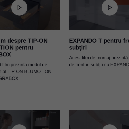
ilm despre TIP-ON
EXPANDO T pentru fro
ION pentru
subţiri
BOX
Acest film de montaj prezint
t film prezintă modul de
de fronturi subţiri cu EXPAN
re al TIP-ON BLUMOTION
EGRABOX.