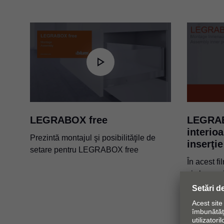
BLUMOTION S
PDF
|
1 MB
|
12-07-2023
LEGRABOX free
LEGRAB
interio
Prezintă montajul şi posibilităţile de
inserţie
setare pentru LEGRABOX free
În acest f
şi clar pa
frontală c
extragerea
LEGRABO