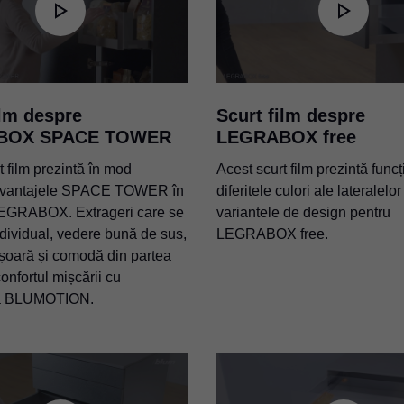
ilm despre
Scurt film despre
BOX SPACE TOWER
LEGRABOX free
t film prezintă în mod
Acest scurt film prezintă func
avantajele SPACE TOWER în
diferitele culori ale lateralelor
LEGRABOX. Extrageri care se
variantele de design pentru
dividual, vedere bună de sus,
LEGRABOX free.
șoară și comodă din partea
onfortul mișcării cu
ia BLUMOTION.