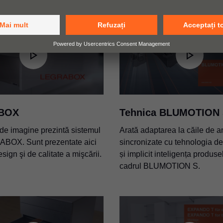
BOX
Tehnica BLUMOTION
 de imagine prezintă sistemul
Arată adaptarea la căile de a
BOX. Sunt prezentate aici
sincronizate cu tehnologia d
sign şi de calitate a mişcării.
și implicit inteligența produse
cadrul BLUMOTION S.