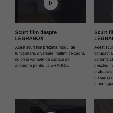
Scurt film despre
Scurt f
LEGRABOX
LEGRA
Acest scurt film prezintă modul de
Acest scur
funcționare, diversele înălțimi de cadru,
compact 
culori și variante de capace de
varianta 
acoperire pentru LEGRABOX.
deschid in
preluare u
de sus și c
tehnolog