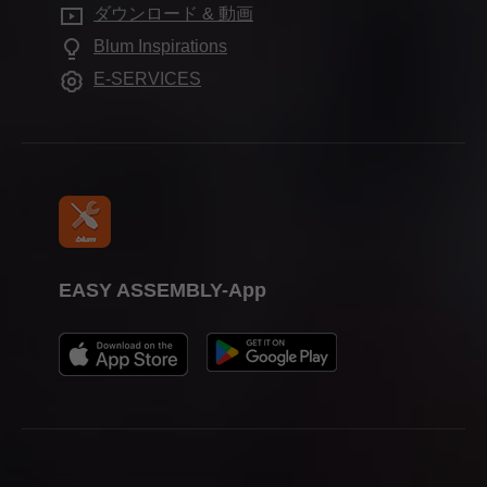
良くある質問
ショールーム
ダウンロード & 動画
その他の製品
職業教育
Blum Inspirations
組立機械・ジグ
見本市
E-SERVICES
プレス
EASY ASSEMBLY-App