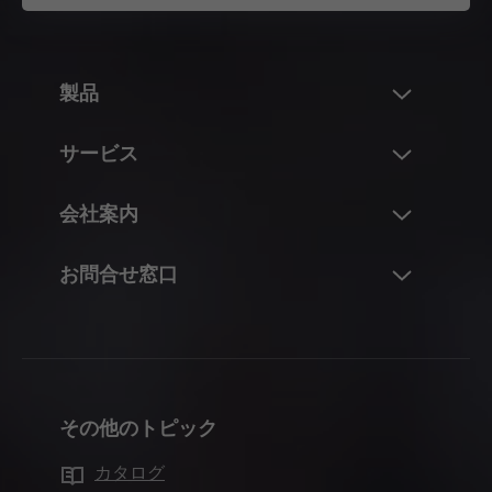
製品
新製品
サービス
ブルム製品の世界
概要
会社案内
フラップシステム
プラニング、設計、および製品選択
ヒンジシステム
ブルム社について
お問合せ窓口
仕入および発注
ボックスシステム
データおよび実績
梱包および物流
担当者
レールシステム
拠点
製造および仕上げ
コンタクトフォーム
ポケットシステム
沿革
取付および調整
販売拠点の所在地
パーティションシステム
品質およびイノベーション
マーケティング
その他のトピック
製造拠点
モーションテクノロジー
持続可能性
インテリアデザイナー様向けのサービス
ブルムのショールーム
カタログ
キャビネットのアプリケーション
Compliance