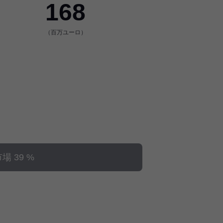
168
（百万ユーロ）
 39 %