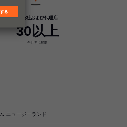
子会社および代理店
30以上
全世界に展開
ム ニュージーランド