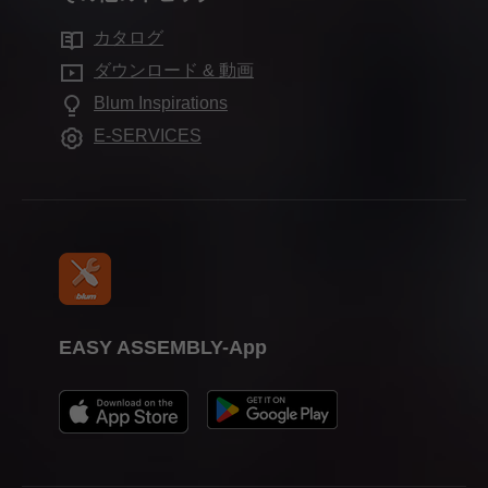
モーションテクノロジー
持続可能性
インテリアデザイナー様向けのサービス
ブルムのショールーム
カタログ
キャビネットのアプリケーション
Compliance
良くある質問
ショールーム
ダウンロード & 動画
その他の製品
職業教育
Blum Inspirations
組立機械・ジグ
見本市
E-SERVICES
プレス
EASY ASSEMBLY-App