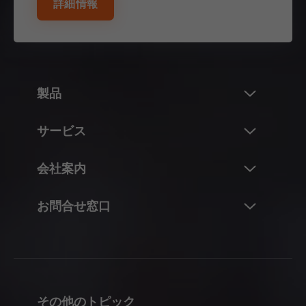
詳細情報
製品
新製品
サービス
ブルム製品の世界
概要
会社案内
フラップシステム
プラニング、設計、および製品選択
ヒンジシステム
ブルム社について
お問合せ窓口
仕入および発注
ボックスシステム
データおよび実績
梱包および物流
担当者
レールシステム
拠点
製造および仕上げ
コンタクトフォーム
ポケットシステム
沿革
取付および調整
販売拠点の所在地
パーティションシステム
品質およびイノベーション
マーケティング
その他のトピック
製造拠点