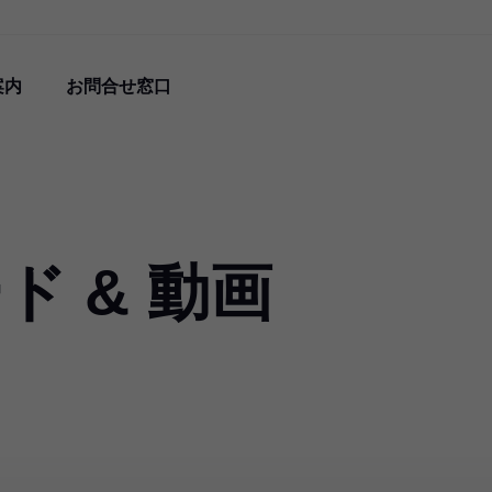
案内
お問合せ窓口
ド & 動画