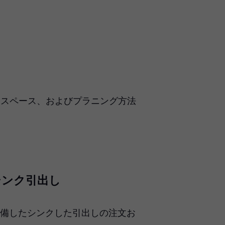
納スペース、およびプラニング方法
- シンク引出し
ON を装備したシンクした引出しの注文お