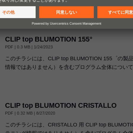
ィング上の重点項目の他、加工および調整のしやす
CLIP top BLUMOTION 155°
PDF | 0.3 MB | 1/24/2023
このチラシには、CLIP top BLUMOTION 155
情報ではありません）を含むプログラム全体につい
CLIP top BLUMOTION CRISTALLO
PDF | 0.32 MB | 8/27/2020
このチラシには、CRISTALLO 用 CLIP top BLU