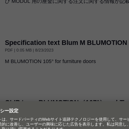
び MODUL 用の座金に関する注文に関する情報が記
Specification text Blum M BLUMOTION
PDF | 0.05 MB | 8/23/2023
M BLUMOTION 105° for furniture doors
CLIP top、BLUMOTION（107°） - メモ
PDF | 0.19 MB | 1/17/2023
このメモは、CLIP top BLUMOTION（107°