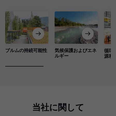
ブルムの持続可能性
気候保護およびエネ
循環
ルギー
源利
当社に関して