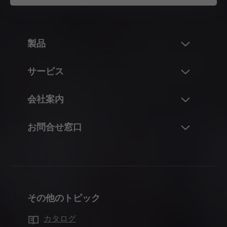
製品
新製品
サービス
ブルム製品の世界
概要
会社案内
フラップシステム
プラニング、設計、および製品選択
ヒンジシステム
ブルム社について
お問合せ窓口
仕入および発注
ボックスシステム
データおよび実績
梱包および物流
担当者
レールシステム
拠点
製造および仕上げ
コンタクトフォーム
ポケットシステム
沿革
取付および調整
販売拠点の所在地
パーティションシステム
品質およびイノベーション
マーケティング
その他のトピック
製造拠点
モーションテクノロジー
持続可能性
インテリアデザイナー様向けのサービス
ブルムのショールーム
カタログ
キャビネットのアプリケーション
Compliance