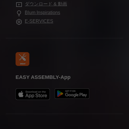
良くある質問
ショールーム
ダウンロード & 動画
その他の製品
職業教育
Blum Inspirations
組立機械・ジグ
見本市
E-SERVICES
プレス
EASY ASSEMBLY-App