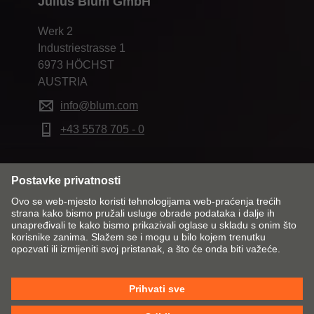
Julius Blum GmbH
Werk 2
Industriestrasse 1
6973 HÖCHST
AUSTRIA
info@blum.com
+43 5578 705 - 0
Promijeni tržište i jezik
Kontakt
Impresum
Zaštita podataka
Pravila o kolačićima
OUP