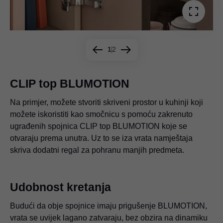
1
2
CLIP top BLUMOTION
Na primjer, možete stvoriti skriveni prostor u kuhinji koji
Skriveni prostor za spremanje može se implementirati i uz
možete iskoristiti kao smočnicu s pomoću zakrenuto
pomoć spojnica COMPACT BLUMOTION – na primjer u
ugrađenih spojnica CLIP top BLUMOTION koje se
kutnim područjima. Budući da nije potreban dodatni regal
otvaraju prema unutra. Uz to se iza vrata namještaja
sa strane, postojeći prostor može se fleksibilno planirati i
skriva dodatni regal za pohranu manjih predmeta.
posebno učinkovito iskoristiti.
Udobnost kretanja
Budući da obje spojnice imaju prigušenje BLUMOTION,
vrata se uvijek lagano zatvaraju, bez obzira na dinamiku