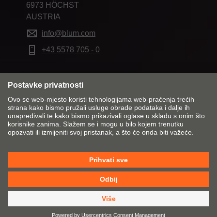
6973 HÖCHST
AUSTRIA
info@blum.com
+43 5578 705 - 0
Promijeni tržište i jezik
Kontakt
Impresum
Zaštita podataka
Pravila o kolačićima
OUP