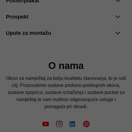
Poster/plakat
Informacije o čišćenju
PDF
|
783 KB
|
06-27-2024
Prospekt
Međunarodna priznanja za dizajn
PDF
|
48 KB
|
03-18-2024
Međunarodna priznanja za dizajn
Upute za montažu
BLUMOTION za METABOX
PDF
|
4 MB
|
06-19-2026
PDF
|
370 KB
|
11-27-2020
BLUMOTION za METABOX
PDF
|
62 KB
|
07-13-2023
O nama
METABOX
PDF
|
1 MB
|
11-27-2020
Okovi za namještaj za bolju kvalitetu stanovanja, to je naš
METABOX
cilj. Proizvodimo sustave podizno-preklopnih okova,
PDF
|
291 KB
|
06-15-2023
sustave spojnica, sustave izvlačenja i sustave pocket za
namještaj te vam nudimo odgovarajuće usluge i
pomagala pri obradi.
METABOX
PDF
|
267 KB
|
06-15-2023