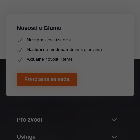
Upute za montažu dodataka za METABOX
PDF
|
218 KB
|
07-13-2023
Novosti u Blumu
Novi proizvodi i servisi
Nastupi na međunarodnim sajmovima
Aktualne novosti i teme
Pretplatite se sada
Proizvodi
Noviteti i teme
Usluge