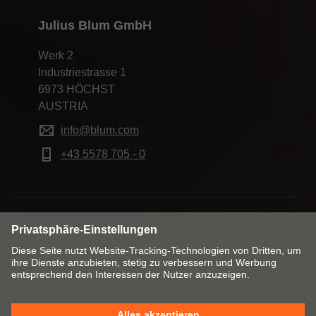
Julius Blum GmbH
Werk 2
Industriestrasse 1
6973 HÖCHST
AUSTRIA
info@blum.com
+43 5578 705 - 0
Markt & Sprache ändern
Kontakt
Impressum
Datenschutzerklärung
Cookie Policy