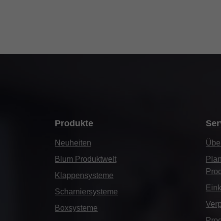
Produkte
Ser
Neuheiten
Über
Blum Produktwelt
Plan
Pro
Klappensysteme
Eink
Scharniersysteme
Verp
Boxsysteme
Prod