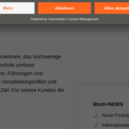
ternehmen, das hochwertige
rtfolio umfasst
me, Führungen und
Verarbeitungshilfen und
 Ziel: Für unsere Kunden die
Blum-NEWS
Neue Produkt
International