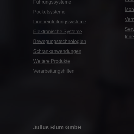
Führungssysteme
Mont
Pocketsysteme
Ver
Inneneinteilungssysteme
Serv
Elektronische Systeme
Inne
Bewegungstechnologien
Schrankanwendungen
Weitere Produkte
Verarbeitungshilfen
Julius Blum GmbH