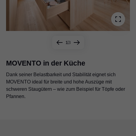
1
3
MOVENTO in der Küche
Dank seiner Belastbarkeit und Stabilität eignet sich
Ob breit oder schmal, hoch oder niedrig, mit MOVENTO
Selbst sehr große und geräumige Auszüge sind mit
MOVENTO ideal für breite und hohe Auszüge mit
sind verschiedenste Möbel möglich – vom Lowboard für
MOVENTO realisierbar – zum Beispiel, um unter einer
schweren Staugütern – wie zum Beispiel für Töpfe oder
den Fernseher bis hin zum Sideboard neben dem
Sitzbank viel Stauraum zu schaffen.
Pfannen.
Esstisch.