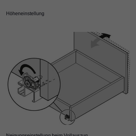
Höheneinstellung
Neigungseinstellung beim Vollauszug