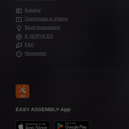
Elektronische Systeme
Qualität & Innovation
Services für Innenarchitekten
Produktionsstandorte
Katalog
Bewegungstechnologien
Nachhaltigkeit
Blum-Schauraum
Downloads & Videos
Schrankanwendungen
Compliance
Blum Inspirations
Schauräume weltweit
Weitere Produkte
Ausbildung
E-SERVICES
Verarbeitungshilfen
Messetermine
FAQ
Presse
Newsletter
EASY ASSEMBLY-App