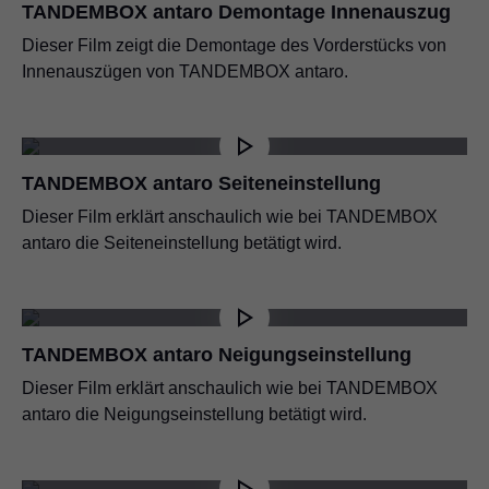
TANDEMBOX Montageanleitung
TANDEMBOX antaro Demontage Innenauszug
PDF
|
16 MB
|
11.06.2026
Dieser Film zeigt die Demontage des Vorderstücks von
TANDEMBOX antaro - Broschüre
Innenauszügen von TANDEMBOX antaro.
PDF
|
4 MB
|
15.07.2024
TANDEMBOX Montageanleitung Schublade
PDF
|
2 MB
|
08.07.2026
TANDEMBOX antaro Seiteneinstellung
Dieser Film erklärt anschaulich wie bei TANDEMBOX
TANDEMBOX Seitenstabilisierung nach oben
antaro die Seiteneinstellung betätigt wird.
gebaut
PDF
|
188 KB
|
15.06.2023
TANDEMBOX antaro Neigungseinstellung
TANDEMBOX-Montageanleitung
PDF
|
2 MB
|
15.06.2026
Dieser Film erklärt anschaulich wie bei TANDEMBOX
antaro die Neigungseinstellung betätigt wird.