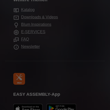
Vertriebsadressen
Elektronische Systeme
Qualität & Innovation
Services für Innenarchitekten
Produktionsstandorte
Katalog
Bewegungstechnologien
Nachhaltigkeit
Blum-Schauraum
Downloads & Videos
Schrankanwendungen
Compliance
Blum Inspirations
Schauräume weltweit
Weitere Produkte
Ausbildung
E-SERVICES
Verarbeitungshilfen
Messetermine
FAQ
Presse
Newsletter
EASY ASSEMBLY-App