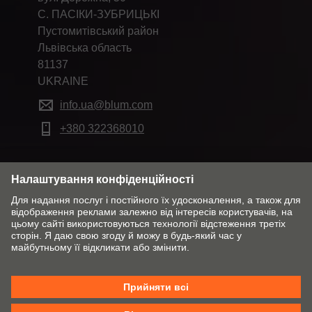
С. ПАСІКИ-ЗУБРИЦЬКІ
Пустомитівський район
Львівська область
81137
UKRAINE
info.ua@blum.com
+380 322368010
Змінити ринок & мову
Контакти
Про компанію
Політика конфіденційності
Політика Cookies
Загальні умови