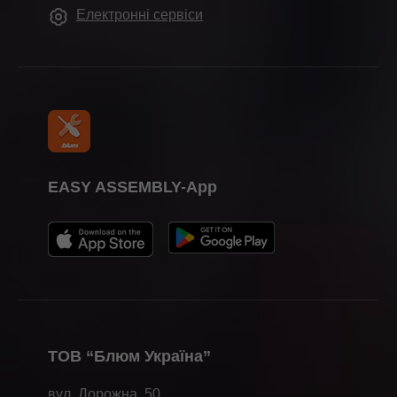
Сталий розвиток
Електронні сервіси
Blum у світі
Compliance
Календар виставок
Преса
EASY ASSEMBLY-App
ТОВ “Блюм Україна”
вул. Дорожна, 50