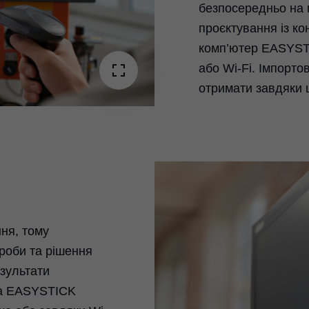
безпосередньо на 
ay
проєктування із ко
комп’ютер EASYST
deo
або Wi-Fi. Імпорто
отримати завдяки ш
я
ня, тому
роби та рішення
зультати
на EASYSTICK