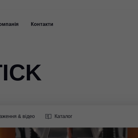
омпанія
Контакти
ICK
аження & відео
Каталог