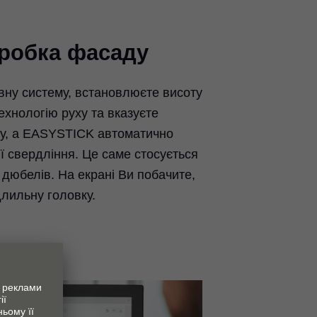
робка фасаду
вну систему, встановлюєте висоту
ехнологію руху та вказуєте
у, а EASYSTICK автоматично
ії свердління. Це саме стосується
а дюбелів. На екрані Ви побачите,
длильну головку.