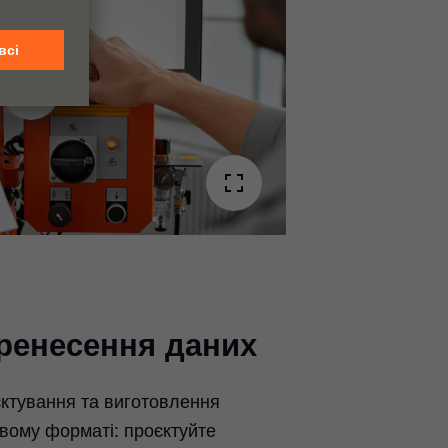
Video
Player
is
Play
loading.
Video
ренесення даних
ктування та виготовлення
вому форматі: проєктуйте