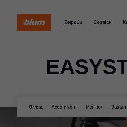
Вироби
Сервіси
К
EASYST
Огляд
Асортимент
Монтаж
Завант