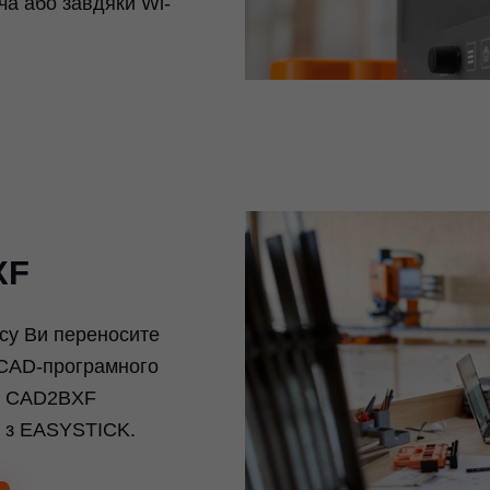
а або завдяки Wi-
XF
су Ви переносите
 CAD-програмного
су CAD2BXF
p з EASYSTICK.