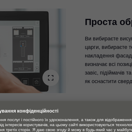
Проста об
Ви вибираєте вису
царги, вибираєте т
ay
накладення фасад
визначає всі позиц
deo
завіс, підіймачів т
як оснастити свер