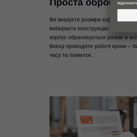
Проста обробка к
Ви вказуєте розміри корпусу та в
вибираєте конструкцію та відповід
корпус обраховується разом зі вс
Вкінці проводите робочі кроки – б
часу та помилок.