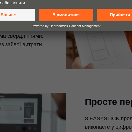
орпусу
исоту фасаду,
ну фурнітуру, і
іма свердліннями.
ез зайвої витрати
Просте пе
З EASYSTICK проє
виконаєте у цифро