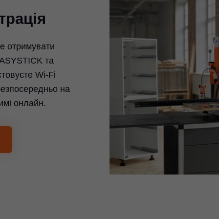
трація
те отримувати
EASYSTICK та
товуєте Wi-Fi
безпосередньо на
имі онлайн.