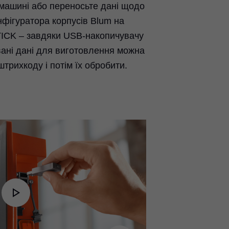
машині або переносьте дані щодо
нфігуратора корпусів Blum на
ICK – завдяки USB-накопичувачу
вані дані для виготовлення можна
трихкоду і потім їх обробити.
Play
Video