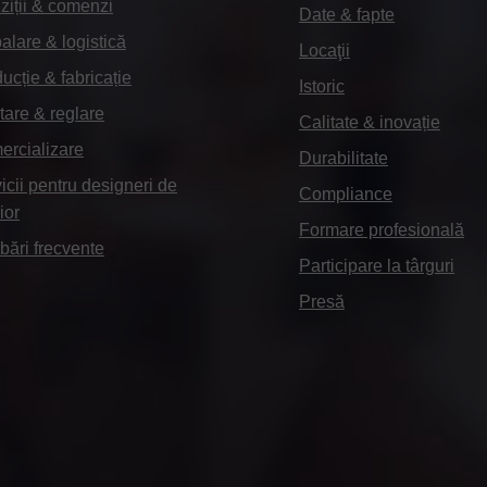
ziții & comenzi
Date & fapte
lare & logistică
Locaţii
ucție & fabricație
Istoric
are & reglare
Calitate & inovație
rcializare
Durabilitate
icii pentru designeri de
Compliance
ior
Formare profesională
ebări frecvente
Participare la târguri
Presă