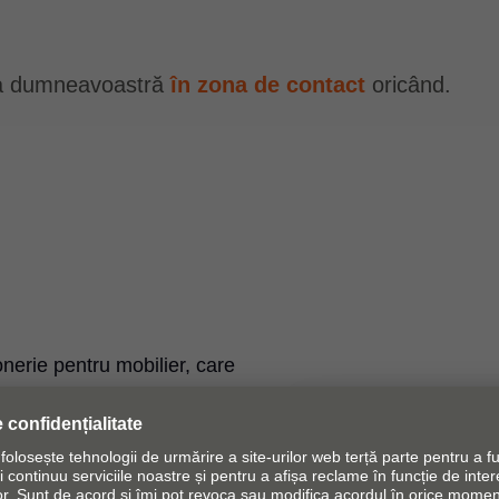
ţia dumneavoastră
în zona de contact
oricând.
nerie pentru mobilier, care
eții. Producem sisteme de
ket pentru mobilier, iar
toare pentru prelucrare.
Noutăți Blum