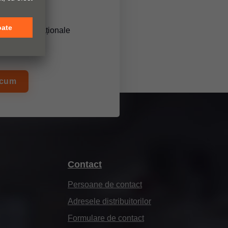
i servicii
ârguri internaționale
me actuale
acum
Contact
Persoane de contact
Adresele distribuitorilor
Formulare de contact