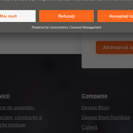
Noi produse ș
Prezența la t
Noutăți și te
Abonați-vă 
vicii
Companie
ere de ansamblu
Despre Blum
ectare, construcție &
Despre Blum România
cție produse
Carieră