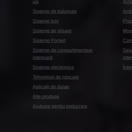
uşi
Achi
Sisteme de balamale
Amba
Sisteme box
Prod
Sisteme de glisare
Mont
Sisteme Pocket
Come
Sisteme de compartimentare
Serv
interioară
inter
Sisteme electronice
Într
Tehnologii de mișcare
Aplicații de dulap
Alte produse
Ajutoare pentru prelucrare