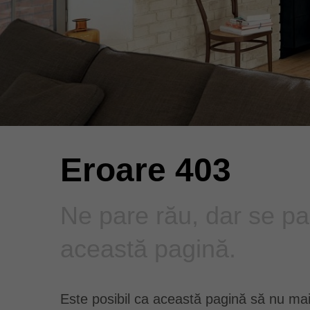
Eroare 403
Ne pare rău, dar se pa
această pagină.
Este posibil ca această pagină să nu mai