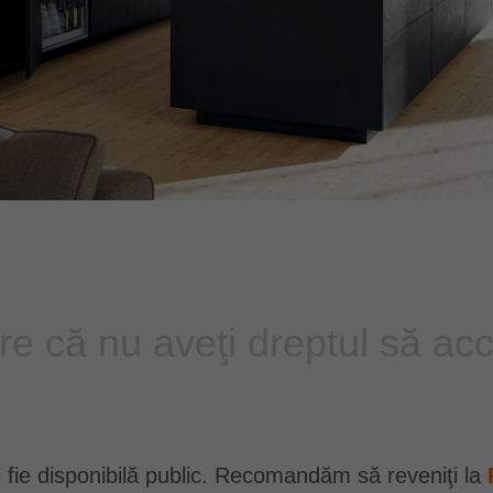
re că nu aveţi dreptul să acc
 fie disponibilă public. Recomandăm să reveniţi la