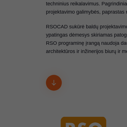
techninius reikalavimus. Pagrindini
projektavimo galimybės, paprastas
RSOCAD sukūrė baldų projektavimo 
ypatingas dėmesys skiriamas patogumu
RSO programinę įrangą naudoja daug
architektūros ir inžinerijos biurų i