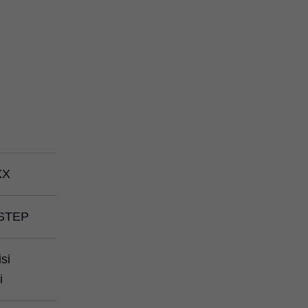
i
XX
STEP
isi
i