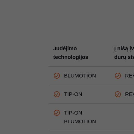
Judėjimo
Į nišą į
technologijos
durų s
BLUMOTION
RE
TIP-ON
RE
TIP-ON
BLUMOTION