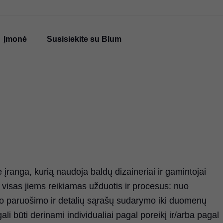
Įmonė
Susisiekite su Blum
anga, kurią naudoja baldų dizaineriai ir gamintojai
 visas jiems reikiamas užduotis ir procesus: nuo
nio paruošimo ir detalių sąrašų sudarymo iki duomenų
i būti derinami individualiai pagal poreikį ir/arba pagal