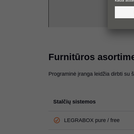
Furnitūros asortim
Programinė įranga leidžia dirbti su 
Stalčių sistemos
LEGRABOX pure / free