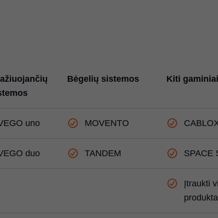
važiuojančių
Bėgelių sistemos
Kiti gaminia
istemos
VEGO uno
MOVENTO
CABLO
VEGO duo
TANDEM
SPACE 
Įtraukti v
produkta