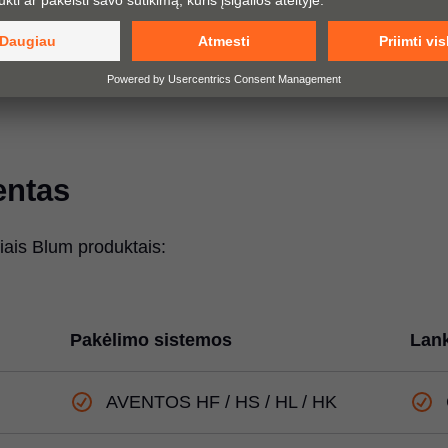
entas
šiais Blum produktais:
Pakėlimo sistemos
Lank
AVENTOS HF / HS / HL / HK