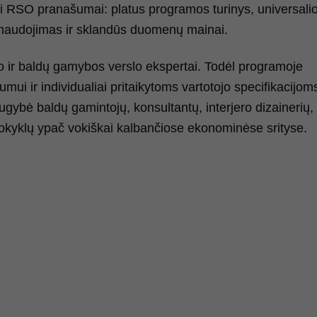
ai RSO pranašumai: platus programos turinys, universali
 naudojimas ir sklandūs duomenų mainai.
ir baldų gamybos verslo ekspertai. Todėl programoje
i ir individualiai pritaikytoms vartotojo specifikacijom
ybė baldų gamintojų, konsultantų, interjero dizainerių,
r mokyklų ypač vokiškai kalbančiose ekonominėse srityse.