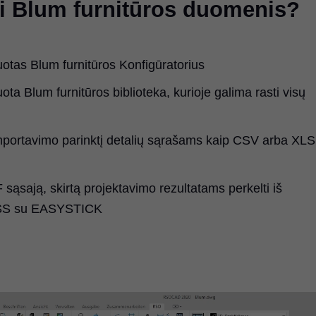
ti Blum furnitūros duomenis?
uotas Blum furnitūros Konfigūratorius
ota Blum furnitūros biblioteka, kurioje galima rasti visų
importavimo parinktį detalių sąrašams kaip CSV arba XLS
ąsają, skirtą projektavimo rezultatams perkelti iš
ESS su EASYSTICK