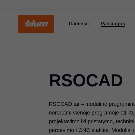
Gaminiai
Paslaugos
RSOCAD
RSOCAD tai – modulinė programinė įr
norėdami vienoje programoje atliktų
projektavimo iki pristatymo, techni
perdavimo į CNC stakles. Moduliai gal