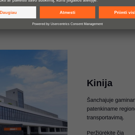
Kinija
Šanchajuje gaminame 
patenkiname region
transportavimą.
Peržiūrėkite čia