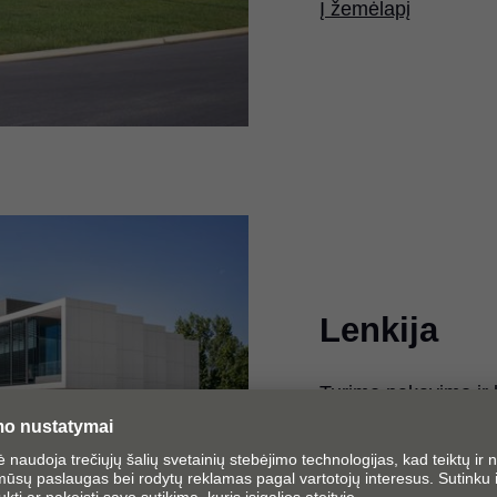
Į žemėlapį
Lenkija
Turime pakavimo ir 
Lenkijoje.
Į žemėlapį