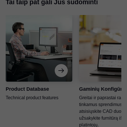
Tai taip pat gali Jus sudominti
Product Database
Gaminių Konfigūrat
Technical product features
Greitai ir paprastai raski
tinkamus sprendimus,
atsisiųskite CAD duomen
užsakykite furnitūrą iš 
platintojų.