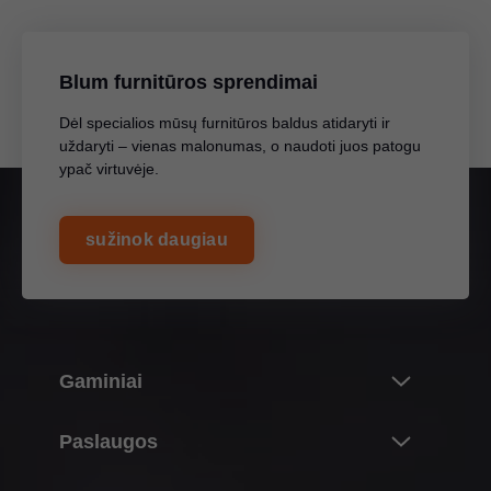
Blum furnitūros sprendimai
Dėl specialios mūsų furnitūros baldus atidaryti ir
uždaryti – vienas malonumas, o naudoti juos patogu
ypač virtuvėje.
sužinok daugiau
Gaminiai
Inovacijos
Paslaugos
Blum gaminių pasaulis
Apžvalga