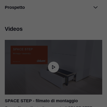
Prospetto
Indicazioni di montaggio distanziatore
PDF
|
315 KB
|
03-12-2024
Brochure SPACE STEP
PDF
|
10 MB
|
06-04-2024
Videos
Indicazioni di montaggio SPACE STEP
PDF
|
4 MB
|
03-12-2024
SPACE STEP - filmato di montaggio