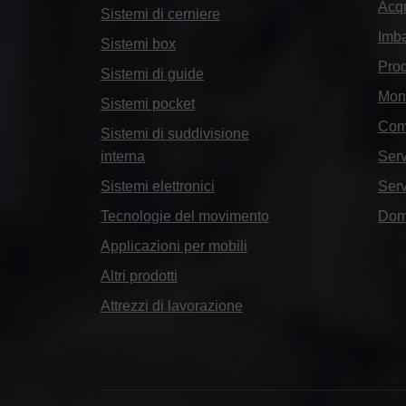
Acqu
Sistemi di cerniere
Imba
Sistemi box
Prod
Sistemi di guide
Mont
Sistemi pocket
Com
Sistemi di suddivisione
interna
Serv
Sistemi elettronici
Serv
Tecnologie del movimento
Dom
Applicazioni per mobili
Altri prodotti
Attrezzi di lavorazione