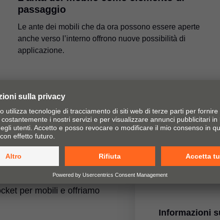
passaggio
Le ante dei mobili che da ora possono essere aperte
anche verso l’interno offrono nuove possibilità di
applicazione.
à della vita: questo è il
te a ribalta, sistemi di
ocket per mobili e offriamo
Informazioni 