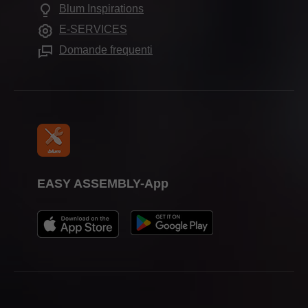
Domande frequenti
Blum Inspirations
Altri prodotti
Formazione
E-SERVICES
Attrezzi di lavorazione
Fiere
Domande frequenti
Stampa
EASY ASSEMBLY-App