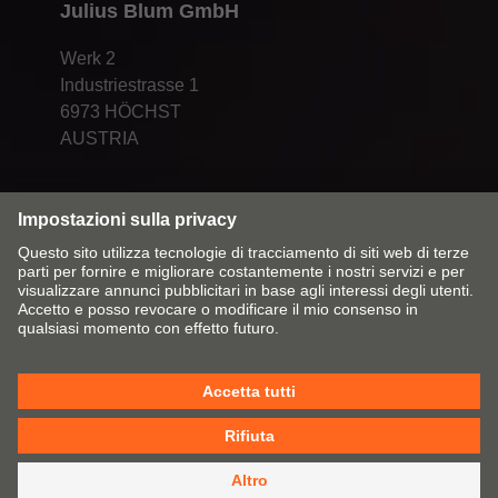
Julius Blum GmbH
Werk 2
Industriestrasse 1
6973 HÖCHST
AUSTRIA
Cambia mercato/lingua
Contatti
Colophon
Dichiarazione sulla protezione dei dati
Policy sui cookie
CGV