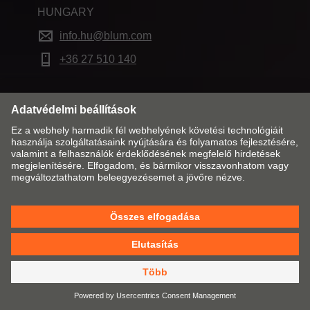
HUNGARY
info.hu@blum.com
+36 27 510 140
Piac és nyelv módosítása
Kapcsolat
Impresszum
Jogi információk
Cookie policy
ÁÜF