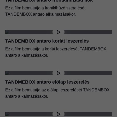
Ez a film bemutatja a frontkihúzó szerelését
TANDEMBOX antaro alkalmazásakor.
TANDEMBOX intivo/antaro
PDF
|
2 MB
|
05-21-2026
TANDEMBOX antaro korlát leszerelés
TANDEMBOX oldalstabilizátor felfelé
beépítve
Ez a film bemutatja a korlát leszerelését TANDEMBOX
PDF
|
188 KB
|
06-15-2023
antaro alkalmazásakor.
TANDMEBOX antaro előlap leszerelés
Ez a film bemutatja az előlap leszerelését TANDEMBOX
antaro alkalmazásakor.