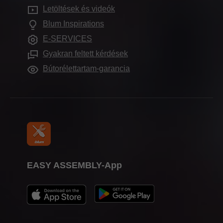
Gyakran feltett kérdések
Bemutatótermek
Letöltések és videók
További termékek
Compliance
Blum Inspirations
Szekrényváltozatok
Kiképzés
E-SERVICES
Megmunkálási segédeszközök
Vásárnaptár
Gyakran feltett kérdések
Kiadványok
Bútorélettartam-garancia
EASY ASSEMBLY-App