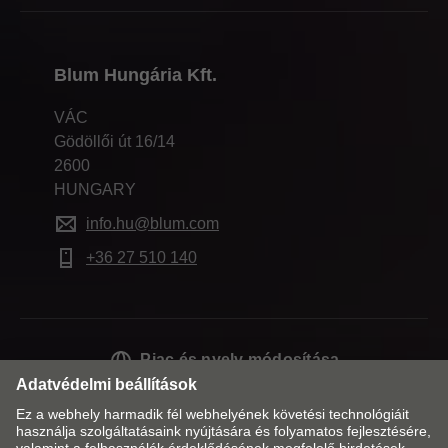
Blum Hungária Kft.
VÁC
Gödöllői út 16/14
2600
HUNGARY
info.hu@blum.com
+36 27 510 140
Piac és nyelv módosítása
Kapcsolat
Impresszum