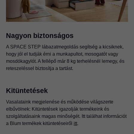
Nagyon biztonságos
A SPACE STEP lábazatmegoldás segítség a kicsiknek,
hogy jól el tudják érni a munkapultot, mosogatót vagy
mosdókagylót. A fellépő már 8 kg terhelésnél lemegy, és
reteszeléssel biztosítja a tartást.
Kitüntetések
Vasalataink megjelenése és működése világszerte
elbűvölnek: Kitüntetések igazolják termékeink és
szolgáltatásaink magas minőségét. Itt találhat információt
a Blum termékek kitüntetéseiről
itt
.