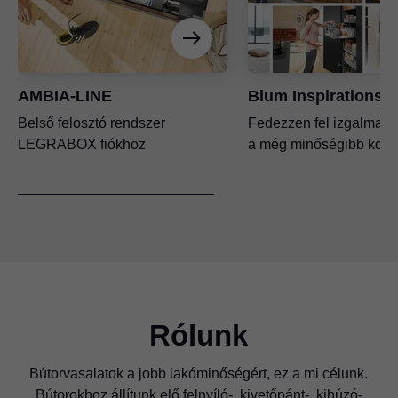
AMBIA-LINE
Blum Inspirations
Belső felosztó rendszer
Fedezzen fel izgalmas ö
LEGRABOX fiókhoz
a még minőségibb komfo
Rólunk
Bútorvasalatok a jobb lakóminőségért, ez a mi célunk.
Bútorokhoz állítunk elő felnyíló-, kivetőpánt-, kihúzó-