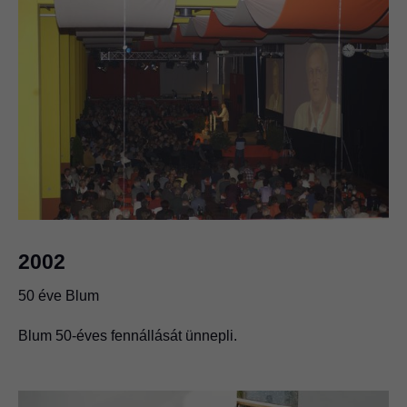
1983
Ezüstérem szakmai világbajnokságon.
A Blum szakmunkástanulói elöször nyernek érmet a linzi
szakmai világbajnokságon.
2002
50 éve Blum
Blum 50-éves fennállását ünnepli.