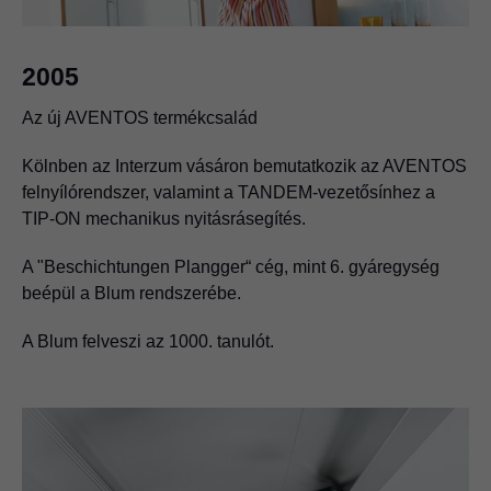
2005
Az új AVENTOS termékcsalád
Kölnben az Interzum vásáron bemutatkozik az AVENTOS
felnyílórendszer, valamint a TANDEM-vezetősínhez a
TIP-ON mechanikus nyitásrásegítés.
A "Beschichtungen Plangger“ cég, mint 6. gyáregység
beépül a Blum rendszerébe.
A Blum felveszi az 1000. tanulót.
1987
METABOX
Elindul a METABOX fiókrendszer gyártása.