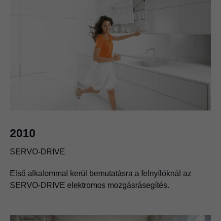
1993
TANDEMBOX box-rendszer
Bevezetjük az acél, alumínium és inox TANDEMBOX
2010
box-rendszereket, valamint a kivetőpántokhoz az
INSERTA szerelőtechnikát.
SERVO-DRIVE
Megjelenik a piacon a TANDEM teljeskihúzású fiók
Első alkalommal kerül bemutatásra a felnyílóknál az
SERVO-DRIVE elektromos mozgásrásegítés.