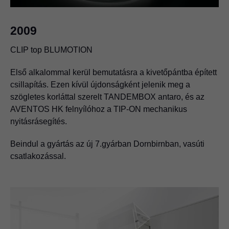
2009
CLIP top BLUMOTION
1992
Első alkalommal kerül bemutatásra a kivetőpántba épített
Blum Lengyelország alapítása
csillapítás. Ezen kívül újdonságként jelenik meg a
szögletes korláttal szerelt TANDEMBOX antaro, és az
Lengyelországban további telephelyet hozunk létre.
AVENTOS HK felnyílóhoz a TIP-ON mechanikus
nyitásrásegítés.
Beindul a gyártás az új 7.gyárban Dornbirnban, vasúti
csatlakozással.