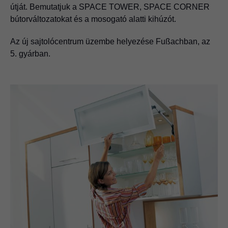
útját. Bemutatjuk a SPACE TOWER, SPACE CORNER
bútorváltozatokat és a mosogató alatti kihúzót.
Az új sajtolócentrum üzembe helyezése Fußachban, az
5. gyárban.
1985
CLIP-kivetőpánt
A Blum bemutatja a szerszám nélkül szerelhető CLIP-
kivetőpántot. A Blum első nyilvános megjelenése a kölni
vezető nemzetközi vásáron, az Interzum-on.