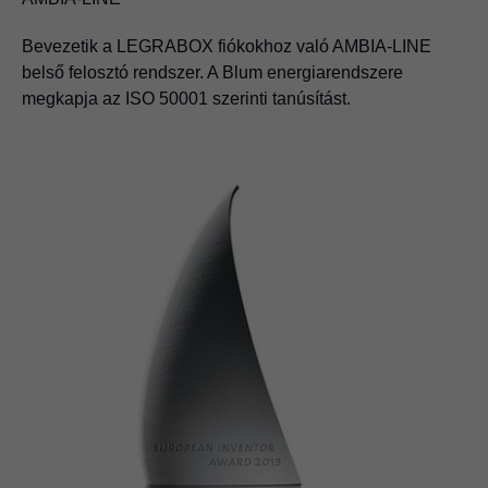
A Blum elő alkalommal kapja meg az államilag akkreditált
oktatóüzem tanúsítványt.
Bevezetik a LEGRABOX fiókokhoz való AMBIA-LINE
belső felosztó rendszer. A Blum energiarendszere
megkapja az ISO 50001 szerinti tanúsítást.
1996