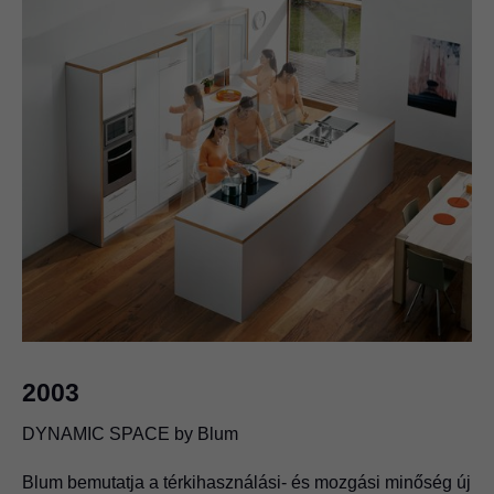
1984
Termelés az Amerikai Egyesült Államokban
A Blum USA elindítja a kivetőpántok és fiókcsúszósínek
szerelését.
2003
DYNAMIC SPACE by Blum
Blum bemutatja a térkihasználási- és mozgási minőség új