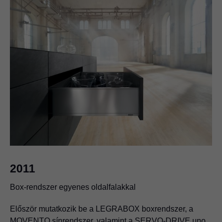
1994
2011
Oktatás osztrák modell alapján
Box-rendszer egyenes oldalfalakkal
Az USA-ban beveztésre kerül a duális képzés.
Először mutatkozik be a LEGRABOX boxrendszer, a
MOVENTO sínrendszer, valamint a SERVO-DRIVE uno.