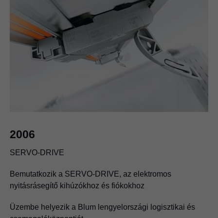
2006
SERVO-DRIVE
Bemutatkozik a SERVO-DRIVE, az elektromos
nyitásrásegítő kihúzókhoz és fiókokhoz
1989
Üzembe helyezik a Blum lengyelországi logisztikai és
Globális vevőhaszon