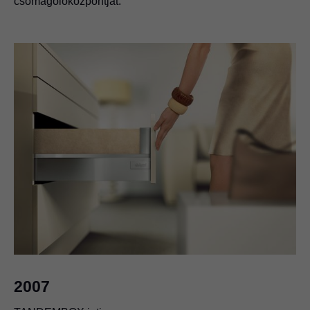
csomagolóközpontját.
A „Blum globális vevőhaszon” fejlesztési filozófiánkká
válik.
2007