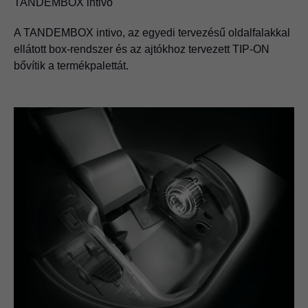
TANDEMBOX intivo
1991
A TANDEMBOX intivo, az egyedi tervezésű oldalfalakkal
Aranyérem szakmai világbajnokságon.
ellátott box-rendszer és az ajtókhoz tervezett TIP-ON
bővítik a termékpalettát.
Blum szakmunkástanulói első alkalommal lesznek a
szakma világbajnokai.
A Blum első vasalatgyártóként megkapja az ISO 9001
minősítési tanúsítványt.