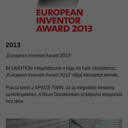
Komfortos tervezés
Piacra kerül a korpuszok komfortos tervezését és a
megfelelő vasalatok biztonságos kiválasztását segítő
első DYNAPLAN-verzió
2013
„European Inventor Award 2013“
BLUMOTION megoldásunk a lágy és halk záródáshoz,
„European Inventor Award 2013“ díjjal kitüntetett termék.
Piacra kerül a SPACE TWIN, az új megoldás keskeny
szekrényekhez. A Blum Dornbirnben új képzési központot
hoz létre.