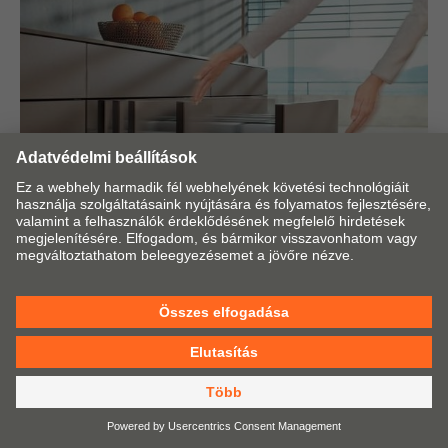
1997
Környezetvédelmi tanúsítvány
A Blum megkapja a világszerte érvényes ISO 14001
környezeti minősítést.
Bemutatásra kerül a A TANDEMBOX plus teljes kihúzó.
2014
TIP-ON BLUMOTION
A Blum most először ötvözi az érintéses, tisztán
mechanikus rásegítéssel történő nyitást a halk
záródással.