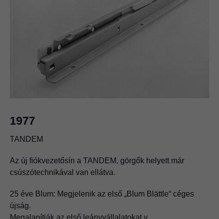
1977
TANDEM
Az új fiókvezetősín a TANDEM, görgők helyett már
csúszótechnikával van ellátva.
25 éve Blum: Megjelenik az első „Blum Blättle“ céges
újság.
Megalapítják az első leányvállalatokat.v