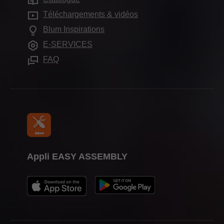
Compliance
Services pour architectes d'intérieur
Showroom de Blum
Téléchargements & vidéos
Autres produits
Formation
Foire aux questions
Blum Inspirations
Showrooms
Aides de montage
Dates de salons
E-SERVICES
Presse
FAQ
Appli EASY ASSEMBLY