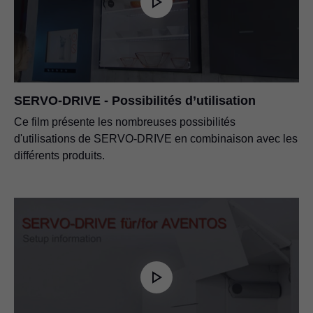
l'alimentation (US/CA)
PDF
|
72 KB
|
08-27-2020
PDF
|
4 MB
|
06-19-2026
SERVO-DRIVE - Possibilités d’utilisation
Ce film présente les nombreuses possibilités
d'utilisations de SERVO-DRIVE en combinaison avec les
différents produits.