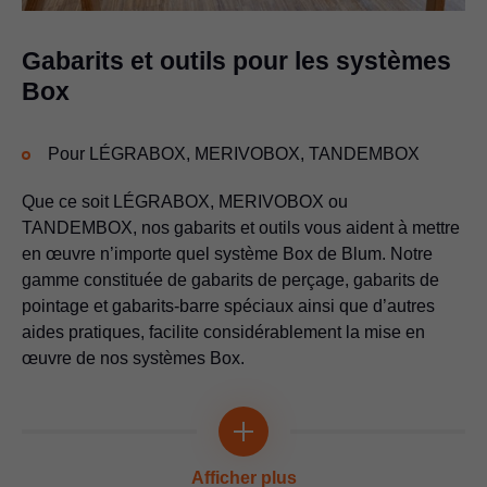
Pour déterminer la position de la contreplaque à visser TIP-ON
Vidéo d’application
Gabarits et outils pour les systèmes
Box
Multi-talent
Pour LÉGRABOX, MERIVOBOX, TANDEMBOX
Que ce soit LÉGRABOX, MERIVOBOX ou
TANDEMBOX, nos gabarits et outils vous aident à mettre
en œuvre n’importe quel système Box de Blum. Notre
gamme constituée de gabarits de perçage, gabarits de
pointage et gabarits-barre spéciaux ainsi que d’autres
aides pratiques, facilite considérablement la mise en
Poinçon pour embase
œuvre de nos systèmes Box.
Pour frapper l’embase
Gabarit unique universel
Vidéo d’application
Multi-talent
Pour le préperçage des positions de montage pour coulisses
Afficher plus
corps de meuble, réservoirs de force, embases et supports