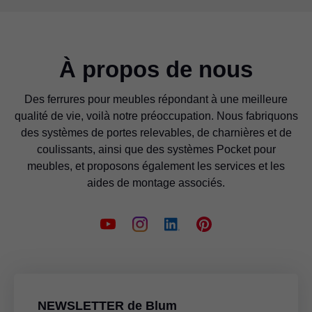
À propos de nous
Gabarit de pointage pour MERIVOBOX
Des ferrures pour meubles répondant à une meilleure
Gabarit de perçage pour
Pour marquer les positions de montage pour attache-façades
qualité de vie, voilà notre préoccupation. Nous fabriquons
MOVENTO/TANDEM
des systèmes de portes relevables, de charnières et de
Gabarit de perçage pour BLUMOTION
Multi-talent
Pour le préperçage des positions de montage pour les ergots et
coulissants, ainsi que des systèmes Pocket pour
Pour le préperçage des positions de montage pour
les accouplements MOVENTO et TANDEM
meubles, et proposons également les services et les
BLUMOTION et TIP-ON sur les portes, y compris les embases
aides de montage associés.
et les supports
Multi-talent
Gabarit de perçage pour charnières
Vidéo d’application
Pour le préperçage des positions de montage des charnières,
embases et supports
Multi-talent
Vidéo d’application
NEWSLETTER de Blum