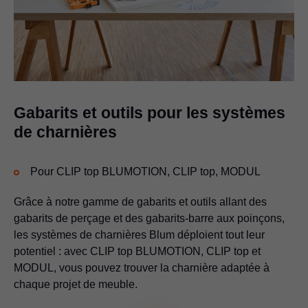
Pour le marquage ou le préperçage des positions de montage
pour les systèmes de portes relevables, systèmes Box et
systèmes coulissants
Multi-talent
Gabarits et outils pour les systèmes
de charnières
Pour CLIP top BLUMOTION, CLIP top, MODUL
Grâce à notre gamme de gabarits et outils allant des
gabarits de perçage et des gabarits-barre aux poinçons,
les systèmes de charnières Blum déploient tout leur
potentiel : avec CLIP top BLUMOTION, CLIP top et
MODUL, vous pouvez trouver la charnière adaptée à
chaque projet de meuble.
Gabarit de perçage pour butées de distance