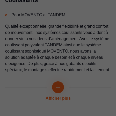
coulissants
pour le bouton radio SERVO-DRIVE
Vidéo d’application
Pour MOVENTO et TANDEM
Qualité exceptionnelle, grande flexibilité et grand confort
de mouvement : nos systèmes coulissants vous aident à
donner vie à vos idées d’aménagement. Avec le système
coulissant polyvalent TANDEM ainsi que le système
coulissant sophistiqué MOVENTO, nous avons la
solution adaptée à chaque besoin et à chaque niveau
Gabarit de perçage pour butées de distance
d’exigence. De plus, grâce à nos gabarits et outils
Pour le perçage de butées, sur face montée ou démontée et sur
spéciaux, le montage s’effectue rapidement et facilement.
Gabarit unique universel
le corps de meuble
Pour le préperçage des positions de montage pour coulisses
Vidéo d’application
corps de meuble, réservoirs de force, embases et supports
Multi-talent
Vidéo d’application
Gabarit de pointage pour attache-façades
Afficher plus
AVENTOS HS top | HL top | HK top
Pour le marquage des positions de montage pour attache-