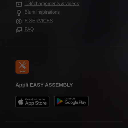
Services pour architectes d'intérieur
Showroom de Blum
Téléchargements & vidéos
Autres produits
Formation
Foire aux questions
Blum Inspirations
Showrooms
Aides de montage
Dates de salons
E-SERVICES
Presse
FAQ
Appli EASY ASSEMBLY