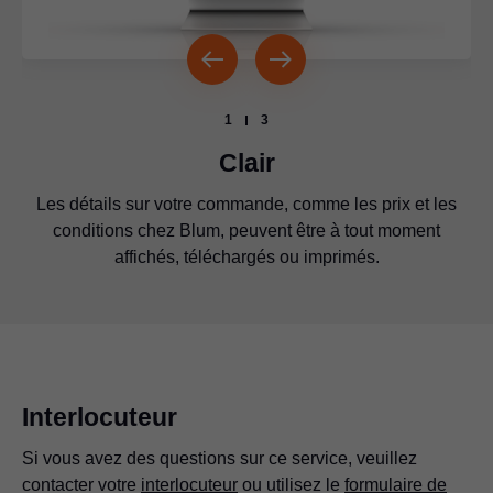
1
3
Clair
Les détails sur votre commande, comme les prix et les
Pour toute question concernant une commande, il est
Les statistiques de livraison vous renseignent avec
possible contacter votre interlocuteur Blum directement
précision sur le produit que vous avez commandé, en
conditions chez Blum, peuvent être à tout moment
affichés, téléchargés ou imprimés.
quelle quantité et à quelle date.
par l’application.
Sur la page de détail, vous trouverez des informations
complémentaires sur le produit commandé.
Interlocuteur
Si vous avez des questions sur ce service, veuillez
contacter votre
interlocuteur
ou utilisez le
formulaire de