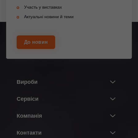
Участь у виставках
Актуальні новини й теми
До новин
Вироби
Новинки
Сервіси
Світ виробів Blum
Огляд
Компанія
Підіймальні механізми
Проектування, конструювання & підбір
Системи завіс
Про компанію Blum
фурнітури
Контакти
Висувні системи