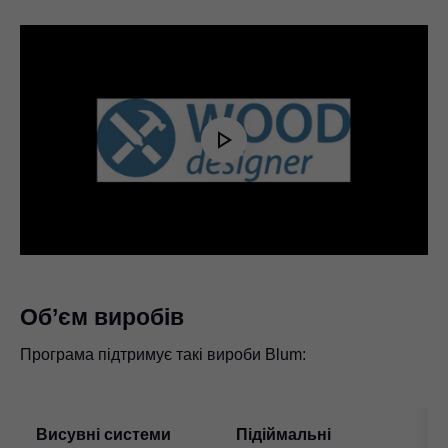
Play
Video
Об’єм виробів
Програма підтримує такі вироби Blum:
Висувні системи
Підіймальні
С