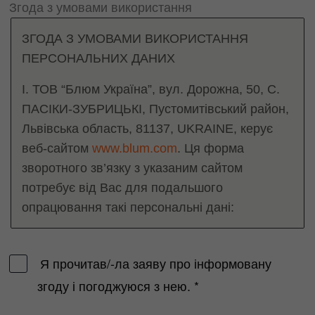
Згода з умовами використання
ЗГОДА З УМОВАМИ ВИКОРИСТАННЯ
ПЕРСОНАЛЬНИХ ДАНИХ
I. ТОВ “Блюм Україна”, вул. Дорожна, 50, С.
ПАСІКИ-ЗУБРИЦЬКІ, Пустомитівський район,
Львівська область, 81137, UKRAINE, керує
веб-сайтом
www.blum.com
. Ця форма
зворотного зв’язку з указаним сайтом
потребує від Вас для подальшого
опрацювання такі персональні дані:
• Ім’я
• Прізвище
Я прочитав/-ла заяву про інформовану
• Компанія
згоду і погоджуюся з нею.
*
• Місто