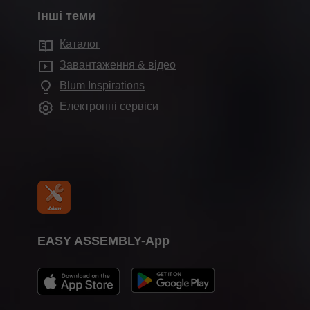
Внутрішні розділювачі
Дані & факти
Монтаж & регулювання
• Blum GmbH, Німеччина
Інші теми
Шоуруми в Україні
Технології руху
Заводи Blum
• Blum, s. r. o., Чеська республіка
Маркетингова підтримка
Каталог
Тест-драйв кухні
Конструкції шафок
• 百隆家具配件（上海）有限公司, Китай
Історія
Сервіси для дизайнерів
Завантаження & відео
Партнери SPACE TOWER
• Blum Canada Ltd, Канада
Інші вироби
Якість & інновації
Часті запитання
Blum Inspirations
• Julius Blum GmbH, Австрія
Салони Blum Inspirations
Допоміжні пристрої для монтажу
Сталий розвиток
Електронні сервіси
• Blum do Brasil Ind e Com de Ferragens,
Blum у світі
Compliance
Бразилія
• Blum Australia Pty Ltd, Австралія
Календар виставок
Преса
Завжди актуальний перелік наших дочірніх
підприємств та дилерів Ви можете
переглянути за посиланнями
www.blum.com/daughtercompanies
та
EASY ASSEMBLY-App
www.blum.com/DistributionPartners
.
IV. Натиснувши на кнопку “Погоджуюся”, Ви
підтверджуєте, що прочитали і зрозуміли