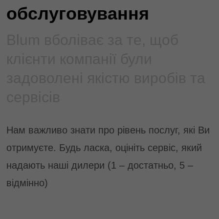
обслуговування
Blum вболіває за те, щоб
клієнти компанії були
задоволені якістю виробів та
сервісів
Нам важливо знати про рівень послуг, які Ви
отримуєте. Будь ласка, оцініть сервіс, який
надають наші дилери (1 – достатньо, 5 –
відмінно)