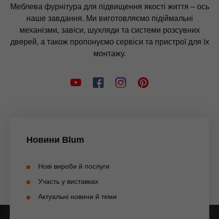
підприємства:
Меблева фурнітура для підвищення якості життя – ось
наше завдання. Ми виготовляємо підіймальні
• Van Hoecke nv, Бельгія
механізми, завіси, шухляди та системи розсувних
• ТОО "Blum Central Asia", Казахстан
дверей, а також пропонуємо сервіси та пристрої для їх
• Blum Furniture Hardware Hongkong Ltd.,
монтажу.
Гонконг (SAR, Китай)
• Blum India Pvt. Ltd., Індія
• Blum New Zealand Ltd, Нова Зеландія
• Blum Afrique du Nord, Туніс
• Luso Blum, Португалія
• Blum Hellas SA, Греція
Новини Blum
• Blum Vietnam, В'єтнам
• Blum Svenska AB, Швеція
Нові вироби й послуги
• Julius Blum GmbH Azərbaycan, Азербайджан
Участь у виставках
• Blum Schweiz GmbH, Швейцарія
Актуальні новини й теми
• Blum Slovensko s. r. o., Словаччина
• PT. Blum Furniture Hardware Indonesia,