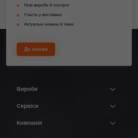
Нові вироби й послуги
Участь у виставках
Актуальні новини й теми
До новин
Вироби
Новинки
Сервіси
Світ виробів Blum
Огляд
Компанія
Підіймальні механізми
Проектування, конструювання & підбір
Системи завіс
Про компанію Blum
фурнітури