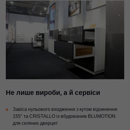
Не лише вироби, а й сервіси
Завіса нульового входження з кутом відчинення
155° та CRISTALLO із вбудованим BLUMOTION
для скляних дверцят