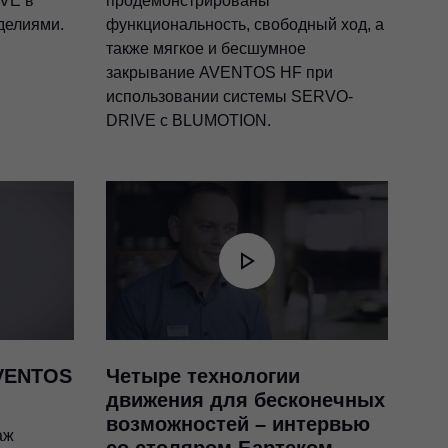
VE в
продемонстрированы
делиями.
функциональность, свободный ход, а
также мягкое и бесшумное
закрывание AVENTOS HF при
использовании системы SERVO-
DRIVE с BLUMOTION.
VENTOS
Четыре технологии
движения для бесконечных
возможностей – интервью
аж