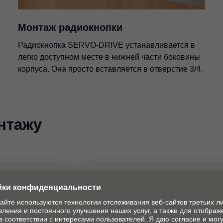
Монтаж радиокнопки
Радиокнопка SERVO-DRIVE устанавливается в
легко доступном месте в нижней части боковины
корпуса. Она просто вставляется в отверстие 3/4.
нтажу
VENTOS
SERVO-DRIVE для AVEN
PDF
|
7 MB
|
01-10-2024