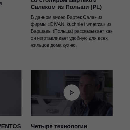
со столяром Бартеком
я
Салеком из Польши (PL)
В данном видео Бартек Салек из
фирмы «DIVANI kuchnie i wnętrza» из
Варшавы (Польша) рассказывает, как
он изготавливает удобную для всех
жильцов дома кухню.
VENTOS
Четыре технологии