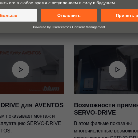
DRIVE для AVENTOS
Возможности приме
SERVO-DRIVE
ьм показывает монтаж и
ксплуатацию SERVO-DRIVE
В этом фильме показаны
NTOS.
многочисленные возможно