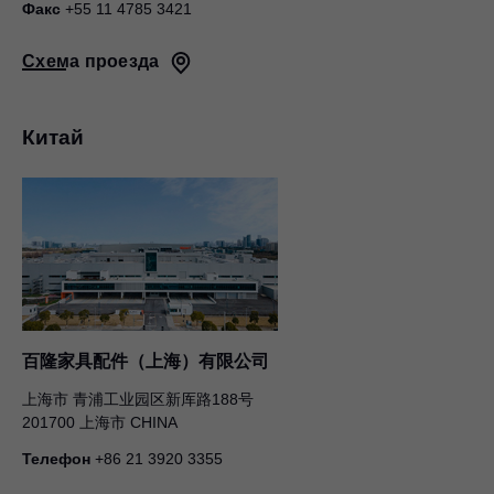
Факс
+55 11 4785 3421
Схема проезда
Китай
百隆家具配件（上海）有限公司
上海市 青浦工业园区新厍路188号
201700 上海市 CHINA
Телефон
+86 21 3920 3355